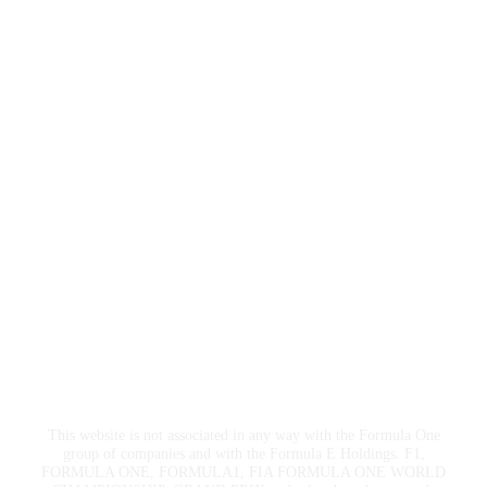
Siamo Certificati ISO 9001
Seguici sui Social
This website is not associated in any way with the Formula One
group of companies and with the Formula E Holdings. F1,
FORMULA ONE, FORMULA1, FIA FORMULA ONE WORLD