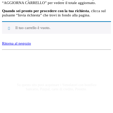
“AGGIORNA CARRELLO” per vedere il totale aggiornato.
Quando sei pronto per procedere con la tua richiesta
, clicca sul
pulsante “Invia richiesta” che trovi in fondo alla pagina.
Il tuo carrello è vuoto.
Ritorna al negozio
Acquista Simulatori
Su questo sito puoi acquistare i Simulatori con bonifico
bancario, Paypal, carte di credito, Prestito.