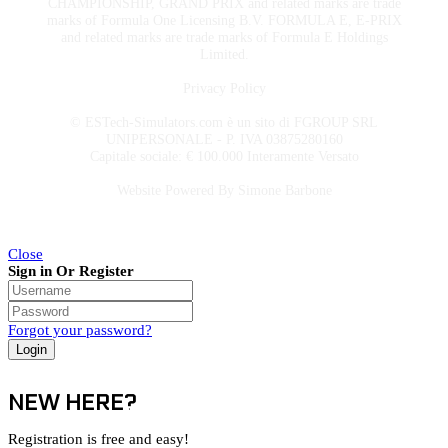
CHAMPIONSHIP, GRAND PRIX and related marks are trade
marks of Formula One Licensing B.V. FORMULA E, E-PRIX
and related marks are trade marks of Formula E Holdings
Limited.
Privacy Policy
© ESTech-Simulators.com è un sito di FGROUP SRL
UNIPERSONALE - P. IVA 03875280160
Capitale sociale: € 100.000 Interamente Versato
Website Powered By
Simone Barbone
Close
Sign in Or Register
Forgot your password?
NEW HERE?
Registration is free and easy!