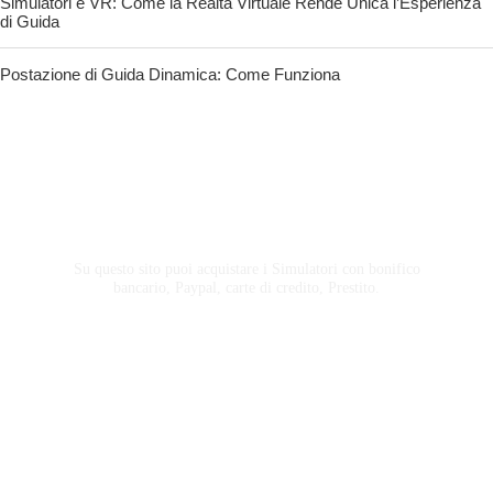
Simulatori e VR: Come la Realtà Virtuale Rende Unica l’Esperienza
di Guida
Postazione di Guida Dinamica: Come Funziona
Acquista Simulatori
Su questo sito puoi acquistare i Simulatori con bonifico
bancario, Paypal, carte di credito, Prestito.
Siamo Certificati ISO 9001