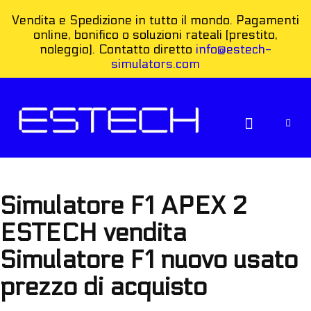
Vendita e Spedizione in tutto il mondo. Pagamenti
online, bonifico o soluzioni rateali (prestito,
noleggio). Contatto diretto
info@estech-
simulators.com
COME FUNZIONA
Simulatore F1 APEX 2
ESTECH vendita
Simulatore F1 nuovo usato
prezzo di acquisto